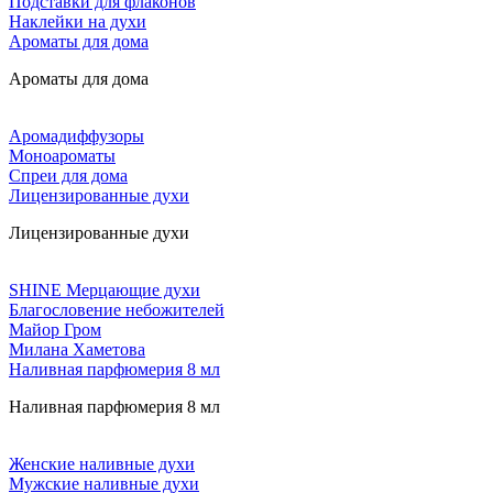
Подставки для флаконов
Наклейки на духи
Ароматы для дома
Ароматы для дома
Аромадиффузоры
Моноароматы
Спреи для дома
Лицензированные духи
Лицензированные духи
SHINE Мерцающие духи
Благословение небожителей
Майор Гром
Милана Хаметова
Наливная парфюмерия 8 мл
Наливная парфюмерия 8 мл
Женские наливные духи
Мужские наливные духи