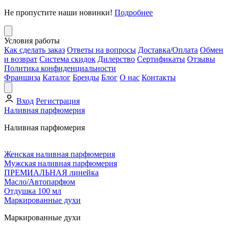
Не пропустите наши новинки!
Подробнее
Условия работы
Как сделать заказ
Ответы на вопросы
Доставка/Оплата
Обмен
и возврат
Система скидок
Дилерство
Сертификаты
Отзывы
Политика конфиденциальности
Франшиза
Каталог
Бренды
Блог
О нас
Контакты
Вход
Регистрация
Наливная парфюмерия
Наливная парфюмерия
Женская наливная парфюмерия
Мужская наливная парфюмерия
ПРЕМИАЛЬНАЯ линейка
Масло/Автопарфюм
Отдушка 100 мл
Маркированные духи
Маркированные духи