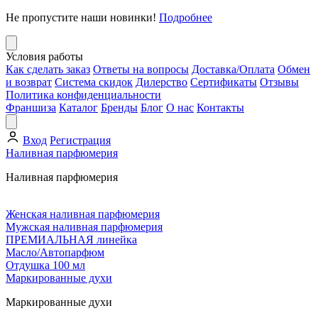
Не пропустите наши новинки!
Подробнее
Условия работы
Как сделать заказ
Ответы на вопросы
Доставка/Оплата
Обмен
и возврат
Система скидок
Дилерство
Сертификаты
Отзывы
Политика конфиденциальности
Франшиза
Каталог
Бренды
Блог
О нас
Контакты
Вход
Регистрация
Наливная парфюмерия
Наливная парфюмерия
Женская наливная парфюмерия
Мужская наливная парфюмерия
ПРЕМИАЛЬНАЯ линейка
Масло/Автопарфюм
Отдушка 100 мл
Маркированные духи
Маркированные духи