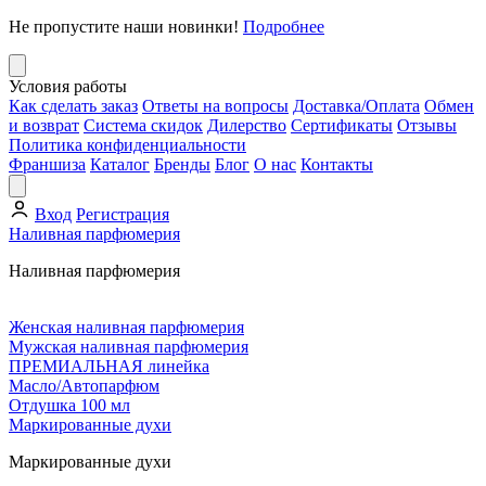
Не пропустите наши новинки!
Подробнее
Условия работы
Как сделать заказ
Ответы на вопросы
Доставка/Оплата
Обмен
и возврат
Система скидок
Дилерство
Сертификаты
Отзывы
Политика конфиденциальности
Франшиза
Каталог
Бренды
Блог
О нас
Контакты
Вход
Регистрация
Наливная парфюмерия
Наливная парфюмерия
Женская наливная парфюмерия
Мужская наливная парфюмерия
ПРЕМИАЛЬНАЯ линейка
Масло/Автопарфюм
Отдушка 100 мл
Маркированные духи
Маркированные духи