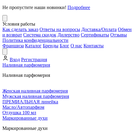
Не пропустите наши новинки!
Подробнее
Условия работы
Как сделать заказ
Ответы на вопросы
Доставка/Оплата
Обмен
и возврат
Система скидок
Дилерство
Сертификаты
Отзывы
Политика конфиденциальности
Франшиза
Каталог
Бренды
Блог
О нас
Контакты
Вход
Регистрация
Наливная парфюмерия
Наливная парфюмерия
Женская наливная парфюмерия
Мужская наливная парфюмерия
ПРЕМИАЛЬНАЯ линейка
Масло/Автопарфюм
Отдушка 100 мл
Маркированные духи
Маркированные духи