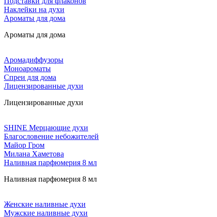
Подставки для флаконов
Наклейки на духи
Ароматы для дома
Ароматы для дома
Аромадиффузоры
Моноароматы
Спреи для дома
Лицензированные духи
Лицензированные духи
SHINE Мерцающие духи
Благословение небожителей
Майор Гром
Милана Хаметова
Наливная парфюмерия 8 мл
Наливная парфюмерия 8 мл
Женские наливные духи
Мужские наливные духи