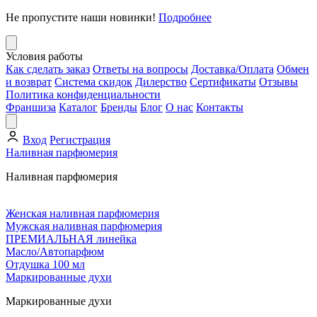
Не пропустите наши новинки!
Подробнее
Условия работы
Как сделать заказ
Ответы на вопросы
Доставка/Оплата
Обмен
и возврат
Система скидок
Дилерство
Сертификаты
Отзывы
Политика конфиденциальности
Франшиза
Каталог
Бренды
Блог
О нас
Контакты
Вход
Регистрация
Наливная парфюмерия
Наливная парфюмерия
Женская наливная парфюмерия
Мужская наливная парфюмерия
ПРЕМИАЛЬНАЯ линейка
Масло/Автопарфюм
Отдушка 100 мл
Маркированные духи
Маркированные духи