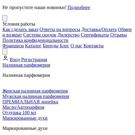
Не пропустите наши новинки!
Подробнее
Условия работы
Как сделать заказ
Ответы на вопросы
Доставка/Оплата
Обмен
и возврат
Система скидок
Дилерство
Сертификаты
Отзывы
Политика конфиденциальности
Франшиза
Каталог
Бренды
Блог
О нас
Контакты
Вход
Регистрация
Наливная парфюмерия
Наливная парфюмерия
Женская наливная парфюмерия
Мужская наливная парфюмерия
ПРЕМИАЛЬНАЯ линейка
Масло/Автопарфюм
Отдушка 100 мл
Маркированные духи
Маркированные духи