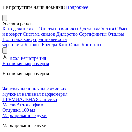
Не пропустите наши новинки!
Подробнее
Условия работы
Как сделать заказ
Ответы на вопросы
Доставка/Оплата
Обмен
и возврат
Система скидок
Дилерство
Сертификаты
Отзывы
Политика конфиденциальности
Франшиза
Каталог
Бренды
Блог
О нас
Контакты
Вход
Регистрация
Наливная парфюмерия
Наливная парфюмерия
Женская наливная парфюмерия
Мужская наливная парфюмерия
ПРЕМИАЛЬНАЯ линейка
Масло/Автопарфюм
Отдушка 100 мл
Маркированные духи
Маркированные духи