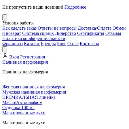
Не пропустите наши новинки!
Подробнее
Условия работы
Как сделать заказ
Ответы на вопросы
Доставка/Оплата
Обмен
и возврат
Система скидок
Дилерство
Сертификаты
Отзывы
Политика конфиденциальности
Франшиза
Каталог
Бренды
Блог
О нас
Контакты
Вход
Регистрация
Наливная парфюмерия
Наливная парфюмерия
Женская наливная парфюмерия
Мужская наливная парфюмерия
ПРЕМИАЛЬНАЯ линейка
Масло/Автопарфюм
Отдушка 100 мл
Маркированные духи
Маркированные духи