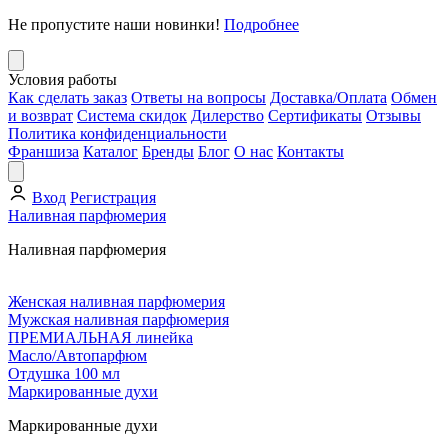
Не пропустите наши новинки!
Подробнее
Условия работы
Как сделать заказ
Ответы на вопросы
Доставка/Оплата
Обмен
и возврат
Система скидок
Дилерство
Сертификаты
Отзывы
Политика конфиденциальности
Франшиза
Каталог
Бренды
Блог
О нас
Контакты
Вход
Регистрация
Наливная парфюмерия
Наливная парфюмерия
Женская наливная парфюмерия
Мужская наливная парфюмерия
ПРЕМИАЛЬНАЯ линейка
Масло/Автопарфюм
Отдушка 100 мл
Маркированные духи
Маркированные духи