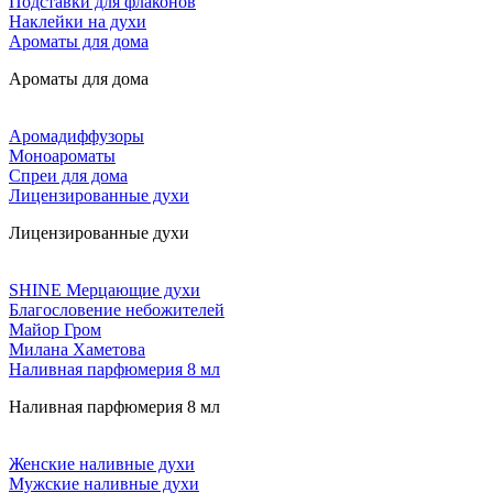
Подставки для флаконов
Наклейки на духи
Ароматы для дома
Ароматы для дома
Аромадиффузоры
Моноароматы
Спреи для дома
Лицензированные духи
Лицензированные духи
SHINE Мерцающие духи
Благословение небожителей
Майор Гром
Милана Хаметова
Наливная парфюмерия 8 мл
Наливная парфюмерия 8 мл
Женские наливные духи
Мужские наливные духи