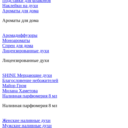
Подставки для флаконов
Наклейки на духи
Ароматы для дома
Ароматы для дома
Аромадиффузоры
Моноароматы
Спреи для дома
Лицензированные духи
Лицензированные духи
SHINE Мерцающие духи
Благословение небожителей
Майор Гром
Милана Хаметова
Наливная парфюмерия 8 мл
Наливная парфюмерия 8 мл
Женские наливные духи
Мужские наливные духи