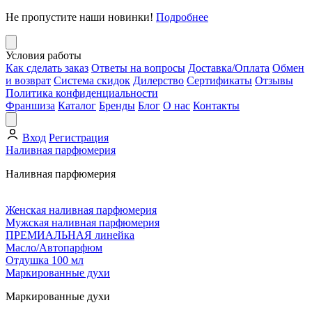
Не пропустите наши новинки!
Подробнее
Условия работы
Как сделать заказ
Ответы на вопросы
Доставка/Оплата
Обмен
и возврат
Система скидок
Дилерство
Сертификаты
Отзывы
Политика конфиденциальности
Франшиза
Каталог
Бренды
Блог
О нас
Контакты
Вход
Регистрация
Наливная парфюмерия
Наливная парфюмерия
Женская наливная парфюмерия
Мужская наливная парфюмерия
ПРЕМИАЛЬНАЯ линейка
Масло/Автопарфюм
Отдушка 100 мл
Маркированные духи
Маркированные духи