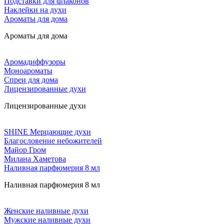
Подставки для флаконов
Наклейки на духи
Ароматы для дома
Ароматы для дома
Аромадиффузоры
Моноароматы
Спреи для дома
Лицензированные духи
Лицензированные духи
SHINE Мерцающие духи
Благословение небожителей
Майор Гром
Милана Хаметова
Наливная парфюмерия 8 мл
Наливная парфюмерия 8 мл
Женские наливные духи
Мужские наливные духи