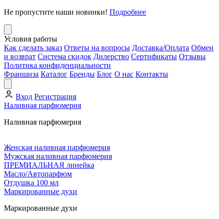
Не пропустите наши новинки!
Подробнее
Условия работы
Как сделать заказ
Ответы на вопросы
Доставка/Оплата
Обмен
и возврат
Система скидок
Дилерство
Сертификаты
Отзывы
Политика конфиденциальности
Франшиза
Каталог
Бренды
Блог
О нас
Контакты
Вход
Регистрация
Наливная парфюмерия
Наливная парфюмерия
Женская наливная парфюмерия
Мужская наливная парфюмерия
ПРЕМИАЛЬНАЯ линейка
Масло/Автопарфюм
Отдушка 100 мл
Маркированные духи
Маркированные духи