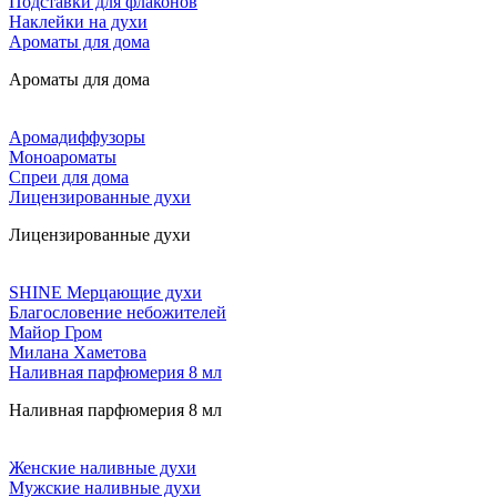
Подставки для флаконов
Наклейки на духи
Ароматы для дома
Ароматы для дома
Аромадиффузоры
Моноароматы
Спреи для дома
Лицензированные духи
Лицензированные духи
SHINE Мерцающие духи
Благословение небожителей
Майор Гром
Милана Хаметова
Наливная парфюмерия 8 мл
Наливная парфюмерия 8 мл
Женские наливные духи
Мужские наливные духи