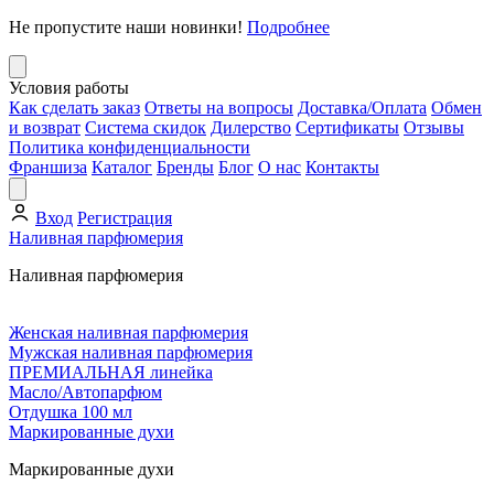
Не пропустите наши новинки!
Подробнее
Условия работы
Как сделать заказ
Ответы на вопросы
Доставка/Оплата
Обмен
и возврат
Система скидок
Дилерство
Сертификаты
Отзывы
Политика конфиденциальности
Франшиза
Каталог
Бренды
Блог
О нас
Контакты
Вход
Регистрация
Наливная парфюмерия
Наливная парфюмерия
Женская наливная парфюмерия
Мужская наливная парфюмерия
ПРЕМИАЛЬНАЯ линейка
Масло/Автопарфюм
Отдушка 100 мл
Маркированные духи
Маркированные духи