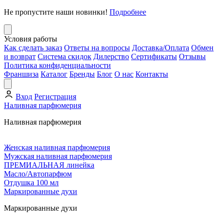
Не пропустите наши новинки!
Подробнее
Условия работы
Как сделать заказ
Ответы на вопросы
Доставка/Оплата
Обмен
и возврат
Система скидок
Дилерство
Сертификаты
Отзывы
Политика конфиденциальности
Франшиза
Каталог
Бренды
Блог
О нас
Контакты
Вход
Регистрация
Наливная парфюмерия
Наливная парфюмерия
Женская наливная парфюмерия
Мужская наливная парфюмерия
ПРЕМИАЛЬНАЯ линейка
Масло/Автопарфюм
Отдушка 100 мл
Маркированные духи
Маркированные духи