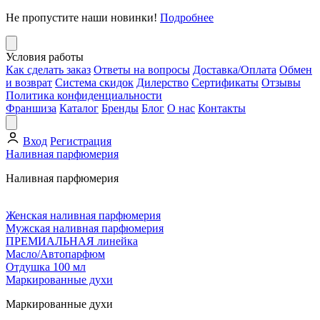
Не пропустите наши новинки!
Подробнее
Условия работы
Как сделать заказ
Ответы на вопросы
Доставка/Оплата
Обмен
и возврат
Система скидок
Дилерство
Сертификаты
Отзывы
Политика конфиденциальности
Франшиза
Каталог
Бренды
Блог
О нас
Контакты
Вход
Регистрация
Наливная парфюмерия
Наливная парфюмерия
Женская наливная парфюмерия
Мужская наливная парфюмерия
ПРЕМИАЛЬНАЯ линейка
Масло/Автопарфюм
Отдушка 100 мл
Маркированные духи
Маркированные духи