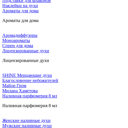
Подставки для флаконов
Наклейки на духи
Ароматы для дома
Ароматы для дома
Аромадиффузоры
Моноароматы
Спреи для дома
Лицензированные духи
Лицензированные духи
SHINE Мерцающие духи
Благословение небожителей
Майор Гром
Милана Хаметова
Наливная парфюмерия 8 мл
Наливная парфюмерия 8 мл
Женские наливные духи
Мужские наливные духи