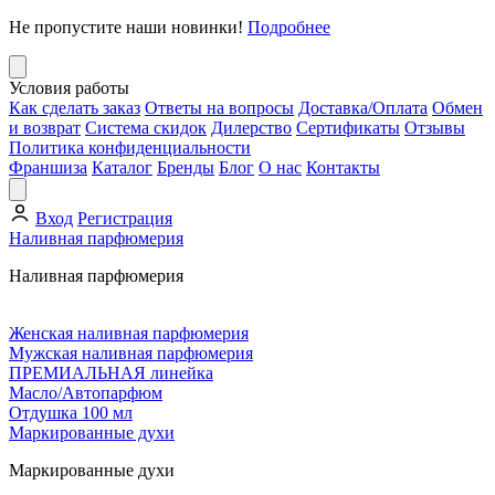
Не пропустите наши новинки!
Подробнее
Условия работы
Как сделать заказ
Ответы на вопросы
Доставка/Оплата
Обмен
и возврат
Система скидок
Дилерство
Сертификаты
Отзывы
Политика конфиденциальности
Франшиза
Каталог
Бренды
Блог
О нас
Контакты
Вход
Регистрация
Наливная парфюмерия
Наливная парфюмерия
Женская наливная парфюмерия
Мужская наливная парфюмерия
ПРЕМИАЛЬНАЯ линейка
Масло/Автопарфюм
Отдушка 100 мл
Маркированные духи
Маркированные духи