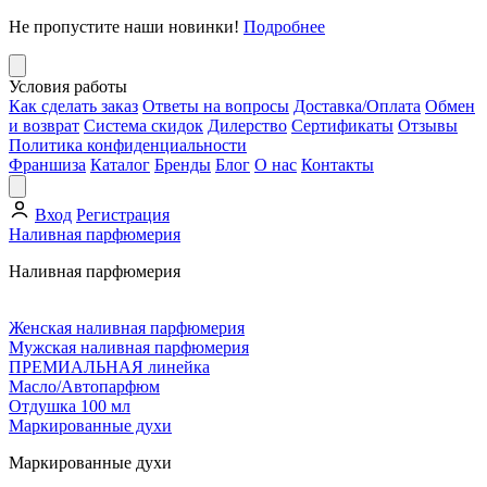
Не пропустите наши новинки!
Подробнее
Условия работы
Как сделать заказ
Ответы на вопросы
Доставка/Оплата
Обмен
и возврат
Система скидок
Дилерство
Сертификаты
Отзывы
Политика конфиденциальности
Франшиза
Каталог
Бренды
Блог
О нас
Контакты
Вход
Регистрация
Наливная парфюмерия
Наливная парфюмерия
Женская наливная парфюмерия
Мужская наливная парфюмерия
ПРЕМИАЛЬНАЯ линейка
Масло/Автопарфюм
Отдушка 100 мл
Маркированные духи
Маркированные духи