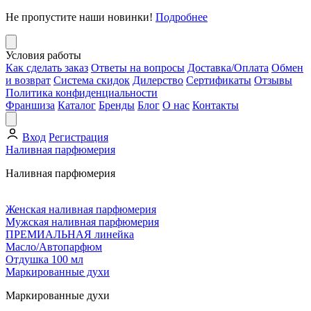
Не пропустите наши новинки!
Подробнее
Условия работы
Как сделать заказ
Ответы на вопросы
Доставка/Оплата
Обмен
и возврат
Система скидок
Дилерство
Сертификаты
Отзывы
Политика конфиденциальности
Франшиза
Каталог
Бренды
Блог
О нас
Контакты
Вход
Регистрация
Наливная парфюмерия
Наливная парфюмерия
Женская наливная парфюмерия
Мужская наливная парфюмерия
ПРЕМИАЛЬНАЯ линейка
Масло/Автопарфюм
Отдушка 100 мл
Маркированные духи
Маркированные духи