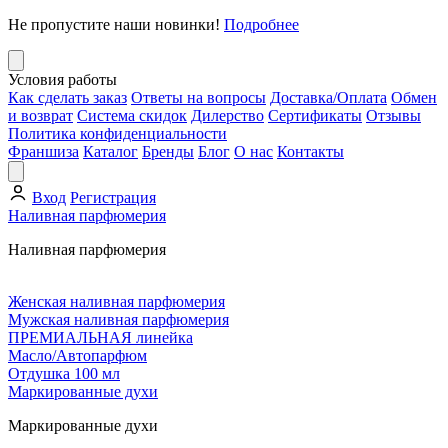
Не пропустите наши новинки!
Подробнее
Условия работы
Как сделать заказ
Ответы на вопросы
Доставка/Оплата
Обмен
и возврат
Система скидок
Дилерство
Сертификаты
Отзывы
Политика конфиденциальности
Франшиза
Каталог
Бренды
Блог
О нас
Контакты
Вход
Регистрация
Наливная парфюмерия
Наливная парфюмерия
Женская наливная парфюмерия
Мужская наливная парфюмерия
ПРЕМИАЛЬНАЯ линейка
Масло/Автопарфюм
Отдушка 100 мл
Маркированные духи
Маркированные духи