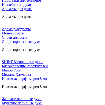
Подставки для флаконов
Наклейки на духи
Ароматы для дома
Ароматы для дома
Аромадиффузоры
Моноароматы
Спреи для дома
Лицензированные духи
Лицензированные духи
SHINE Мерцающие духи
Благословение небожителей
Майор Гром
Милана Хаметова
Наливная парфюмерия 8 мл
Наливная парфюмерия 8 мл
Женские наливные духи
Мужские наливные духи