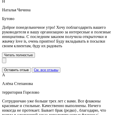
Н
Наталья Чичина
Бутово
Доброе понедельничное утро! Хочу поблагодарить вашего
руководителя и вашу организацию за интересные и полезные
инициативы. С последним заказом получила открыточки и
жвачку love is, очень приятно! Буду вкладывать в посылки
своим клиентам, буду их радовать
Читать полностью
Оставить отзыв
См. все отзывы
А
Алёна Степанова
территория Горелово
Сотрудничаю уже больше трех лет с вами. Все флаконы
красивые и стильные. Качественно выполнены. Ничего
никогда не протекает. Бывает брак (редко) , благодарю, что
всегда в следующий заказ дополняете новые флаконы/