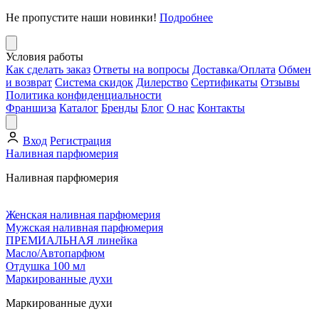
Не пропустите наши новинки!
Подробнее
Условия работы
Как сделать заказ
Ответы на вопросы
Доставка/Оплата
Обмен
и возврат
Система скидок
Дилерство
Сертификаты
Отзывы
Политика конфиденциальности
Франшиза
Каталог
Бренды
Блог
О нас
Контакты
Вход
Регистрация
Наливная парфюмерия
Наливная парфюмерия
Женская наливная парфюмерия
Мужская наливная парфюмерия
ПРЕМИАЛЬНАЯ линейка
Масло/Автопарфюм
Отдушка 100 мл
Маркированные духи
Маркированные духи