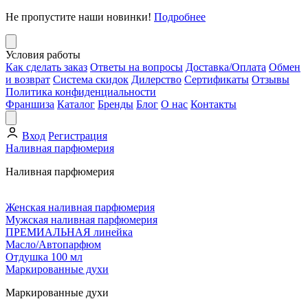
Не пропустите наши новинки!
Подробнее
Условия работы
Как сделать заказ
Ответы на вопросы
Доставка/Оплата
Обмен
и возврат
Система скидок
Дилерство
Сертификаты
Отзывы
Политика конфиденциальности
Франшиза
Каталог
Бренды
Блог
О нас
Контакты
Вход
Регистрация
Наливная парфюмерия
Наливная парфюмерия
Женская наливная парфюмерия
Мужская наливная парфюмерия
ПРЕМИАЛЬНАЯ линейка
Масло/Автопарфюм
Отдушка 100 мл
Маркированные духи
Маркированные духи