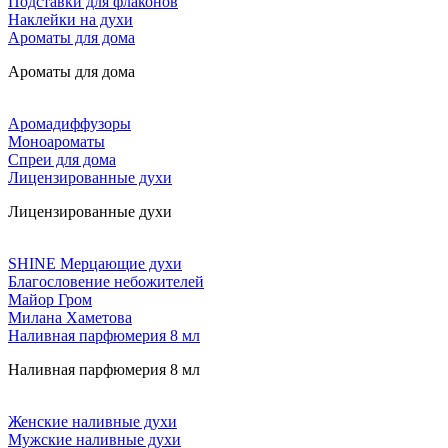
Подставки для флаконов
Наклейки на духи
Ароматы для дома
Ароматы для дома
Аромадиффузоры
Моноароматы
Спреи для дома
Лицензированные духи
Лицензированные духи
SHINE Мерцающие духи
Благословение небожителей
Майор Гром
Милана Хаметова
Наливная парфюмерия 8 мл
Наливная парфюмерия 8 мл
Женские наливные духи
Мужские наливные духи