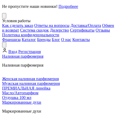
Не пропустите наши новинки!
Подробнее
Условия работы
Как сделать заказ
Ответы на вопросы
Доставка/Оплата
Обмен
и возврат
Система скидок
Дилерство
Сертификаты
Отзывы
Политика конфиденциальности
Франшиза
Каталог
Бренды
Блог
О нас
Контакты
Вход
Регистрация
Наливная парфюмерия
Наливная парфюмерия
Женская наливная парфюмерия
Мужская наливная парфюмерия
ПРЕМИАЛЬНАЯ линейка
Масло/Автопарфюм
Отдушка 100 мл
Маркированные духи
Маркированные духи