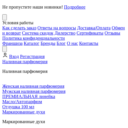
Не пропустите наши новинки!
Подробнее
Условия работы
Как сделать заказ
Ответы на вопросы
Доставка/Оплата
Обмен
и возврат
Система скидок
Дилерство
Сертификаты
Отзывы
Политика конфиденциальности
Франшиза
Каталог
Бренды
Блог
О нас
Контакты
Вход
Регистрация
Наливная парфюмерия
Наливная парфюмерия
Женская наливная парфюмерия
Мужская наливная парфюмерия
ПРЕМИАЛЬНАЯ линейка
Масло/Автопарфюм
Отдушка 100 мл
Маркированные духи
Маркированные духи