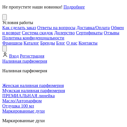
Не пропустите наши новинки!
Подробнее
Условия работы
Как сделать заказ
Ответы на вопросы
Доставка/Оплата
Обмен
и возврат
Система скидок
Дилерство
Сертификаты
Отзывы
Политика конфиденциальности
Франшиза
Каталог
Бренды
Блог
О нас
Контакты
Вход
Регистрация
Наливная парфюмерия
Наливная парфюмерия
Женская наливная парфюмерия
Мужская наливная парфюмерия
ПРЕМИАЛЬНАЯ линейка
Масло/Автопарфюм
Отдушка 100 мл
Маркированные духи
Маркированные духи