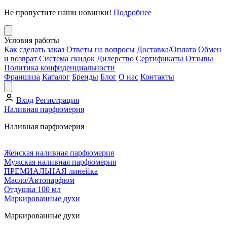
Не пропустите наши новинки!
Подробнее
Условия работы
Как сделать заказ
Ответы на вопросы
Доставка/Оплата
Обмен
и возврат
Система скидок
Дилерство
Сертификаты
Отзывы
Политика конфиденциальности
Франшиза
Каталог
Бренды
Блог
О нас
Контакты
Вход
Регистрация
Наливная парфюмерия
Наливная парфюмерия
Женская наливная парфюмерия
Мужская наливная парфюмерия
ПРЕМИАЛЬНАЯ линейка
Масло/Автопарфюм
Отдушка 100 мл
Маркированные духи
Маркированные духи