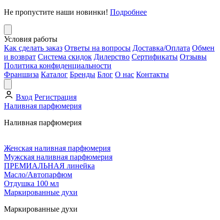
Не пропустите наши новинки!
Подробнее
Условия работы
Как сделать заказ
Ответы на вопросы
Доставка/Оплата
Обмен
и возврат
Система скидок
Дилерство
Сертификаты
Отзывы
Политика конфиденциальности
Франшиза
Каталог
Бренды
Блог
О нас
Контакты
Вход
Регистрация
Наливная парфюмерия
Наливная парфюмерия
Женская наливная парфюмерия
Мужская наливная парфюмерия
ПРЕМИАЛЬНАЯ линейка
Масло/Автопарфюм
Отдушка 100 мл
Маркированные духи
Маркированные духи