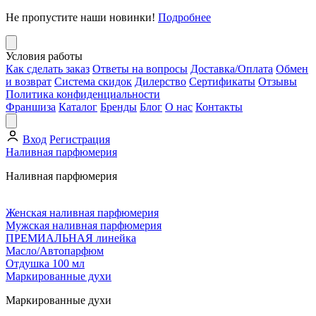
Не пропустите наши новинки!
Подробнее
Условия работы
Как сделать заказ
Ответы на вопросы
Доставка/Оплата
Обмен
и возврат
Система скидок
Дилерство
Сертификаты
Отзывы
Политика конфиденциальности
Франшиза
Каталог
Бренды
Блог
О нас
Контакты
Вход
Регистрация
Наливная парфюмерия
Наливная парфюмерия
Женская наливная парфюмерия
Мужская наливная парфюмерия
ПРЕМИАЛЬНАЯ линейка
Масло/Автопарфюм
Отдушка 100 мл
Маркированные духи
Маркированные духи