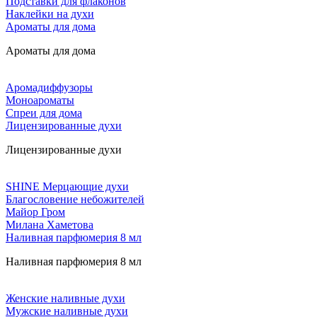
Подставки для флаконов
Наклейки на духи
Ароматы для дома
Ароматы для дома
Аромадиффузоры
Моноароматы
Спреи для дома
Лицензированные духи
Лицензированные духи
SHINE Мерцающие духи
Благословение небожителей
Майор Гром
Милана Хаметова
Наливная парфюмерия 8 мл
Наливная парфюмерия 8 мл
Женские наливные духи
Мужские наливные духи