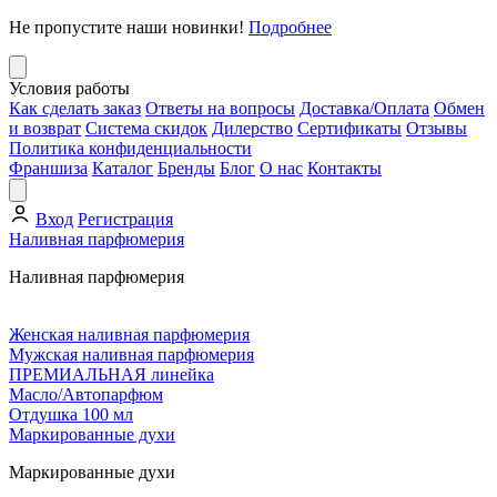
Не пропустите наши новинки!
Подробнее
Условия работы
Как сделать заказ
Ответы на вопросы
Доставка/Оплата
Обмен
и возврат
Система скидок
Дилерство
Сертификаты
Отзывы
Политика конфиденциальности
Франшиза
Каталог
Бренды
Блог
О нас
Контакты
Вход
Регистрация
Наливная парфюмерия
Наливная парфюмерия
Женская наливная парфюмерия
Мужская наливная парфюмерия
ПРЕМИАЛЬНАЯ линейка
Масло/Автопарфюм
Отдушка 100 мл
Маркированные духи
Маркированные духи