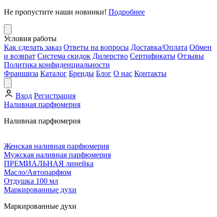
Не пропустите наши новинки!
Подробнее
Условия работы
Как сделать заказ
Ответы на вопросы
Доставка/Оплата
Обмен
и возврат
Система скидок
Дилерство
Сертификаты
Отзывы
Политика конфиденциальности
Франшиза
Каталог
Бренды
Блог
О нас
Контакты
Вход
Регистрация
Наливная парфюмерия
Наливная парфюмерия
Женская наливная парфюмерия
Мужская наливная парфюмерия
ПРЕМИАЛЬНАЯ линейка
Масло/Автопарфюм
Отдушка 100 мл
Маркированные духи
Маркированные духи