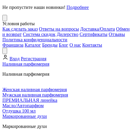
Не пропустите наши новинки!
Подробнее
Условия работы
Как сделать заказ
Ответы на вопросы
Доставка/Оплата
Обмен
и возврат
Система скидок
Дилерство
Сертификаты
Отзывы
Политика конфиденциальности
Франшиза
Каталог
Бренды
Блог
О нас
Контакты
Вход
Регистрация
Наливная парфюмерия
Наливная парфюмерия
Женская наливная парфюмерия
Мужская наливная парфюмерия
ПРЕМИАЛЬНАЯ линейка
Масло/Автопарфюм
Отдушка 100 мл
Маркированные духи
Маркированные духи