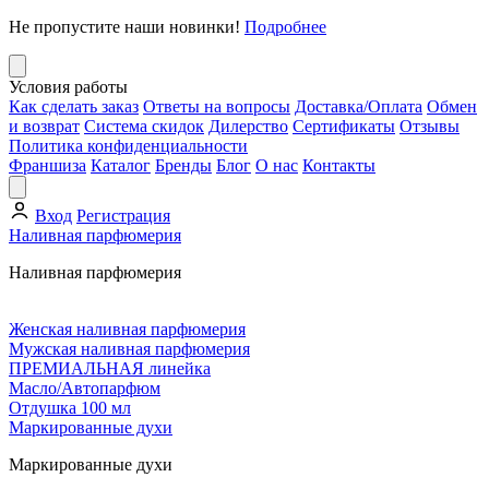
Не пропустите наши новинки!
Подробнее
Условия работы
Как сделать заказ
Ответы на вопросы
Доставка/Оплата
Обмен
и возврат
Система скидок
Дилерство
Сертификаты
Отзывы
Политика конфиденциальности
Франшиза
Каталог
Бренды
Блог
О нас
Контакты
Вход
Регистрация
Наливная парфюмерия
Наливная парфюмерия
Женская наливная парфюмерия
Мужская наливная парфюмерия
ПРЕМИАЛЬНАЯ линейка
Масло/Автопарфюм
Отдушка 100 мл
Маркированные духи
Маркированные духи