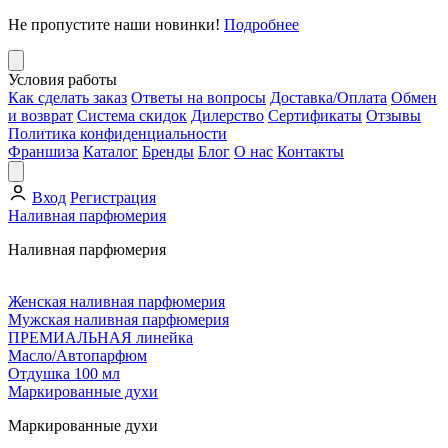
Не пропустите наши новинки!
Подробнее
Условия работы
Как сделать заказ
Ответы на вопросы
Доставка/Оплата
Обмен
и возврат
Система скидок
Дилерство
Сертификаты
Отзывы
Политика конфиденциальности
Франшиза
Каталог
Бренды
Блог
О нас
Контакты
Вход
Регистрация
Наливная парфюмерия
Наливная парфюмерия
Женская наливная парфюмерия
Мужская наливная парфюмерия
ПРЕМИАЛЬНАЯ линейка
Масло/Автопарфюм
Отдушка 100 мл
Маркированные духи
Маркированные духи