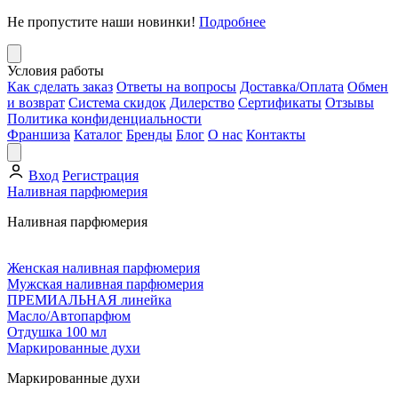
Не пропустите наши новинки!
Подробнее
Условия работы
Как сделать заказ
Ответы на вопросы
Доставка/Оплата
Обмен
и возврат
Система скидок
Дилерство
Сертификаты
Отзывы
Политика конфиденциальности
Франшиза
Каталог
Бренды
Блог
О нас
Контакты
Вход
Регистрация
Наливная парфюмерия
Наливная парфюмерия
Женская наливная парфюмерия
Мужская наливная парфюмерия
ПРЕМИАЛЬНАЯ линейка
Масло/Автопарфюм
Отдушка 100 мл
Маркированные духи
Маркированные духи