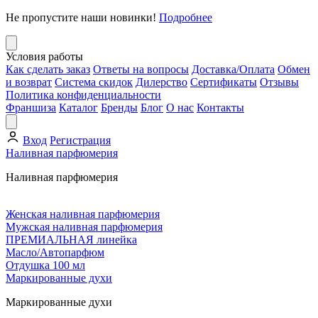
Не пропустите наши новинки!
Подробнее
Условия работы
Как сделать заказ
Ответы на вопросы
Доставка/Оплата
Обмен
и возврат
Система скидок
Дилерство
Сертификаты
Отзывы
Политика конфиденциальности
Франшиза
Каталог
Бренды
Блог
О нас
Контакты
Вход
Регистрация
Наливная парфюмерия
Наливная парфюмерия
Женская наливная парфюмерия
Мужская наливная парфюмерия
ПРЕМИАЛЬНАЯ линейка
Масло/Автопарфюм
Отдушка 100 мл
Маркированные духи
Маркированные духи