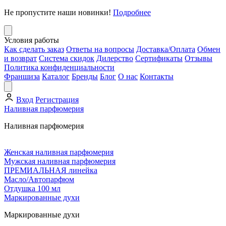
Не пропустите наши новинки!
Подробнее
Условия работы
Как сделать заказ
Ответы на вопросы
Доставка/Оплата
Обмен
и возврат
Система скидок
Дилерство
Сертификаты
Отзывы
Политика конфиденциальности
Франшиза
Каталог
Бренды
Блог
О нас
Контакты
Вход
Регистрация
Наливная парфюмерия
Наливная парфюмерия
Женская наливная парфюмерия
Мужская наливная парфюмерия
ПРЕМИАЛЬНАЯ линейка
Масло/Автопарфюм
Отдушка 100 мл
Маркированные духи
Маркированные духи