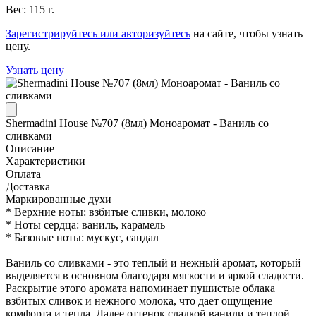
Вес: 115 г.
Зарегистрируйтесь или авторизуйтесь
на сайте, чтобы узнать
цену.
Узнать цену
Shermadini House №707 (8мл) Моноаромат - Ваниль со
сливками
Описание
Характеристики
Оплата
Доставка
Маркированные духи
* Верхние ноты: взбитые сливки, молоко
* Ноты сердца: ваниль, карамель
* Базовые ноты: мускус, сандал
Ваниль со сливками - это теплый и нежный аромат, который
выделяется в основном благодаря мягкости и яркой сладости.
Раскрытие этого аромата напоминает пушистые облака
взбитых сливок и нежного молока, что дает ощущение
комфорта и тепла. Далее оттенок сладкой ванили и теплой