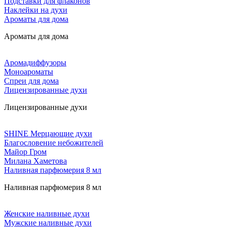
Подставки для флаконов
Наклейки на духи
Ароматы для дома
Ароматы для дома
Аромадиффузоры
Моноароматы
Спреи для дома
Лицензированные духи
Лицензированные духи
SHINE Мерцающие духи
Благословение небожителей
Майор Гром
Милана Хаметова
Наливная парфюмерия 8 мл
Наливная парфюмерия 8 мл
Женские наливные духи
Мужские наливные духи