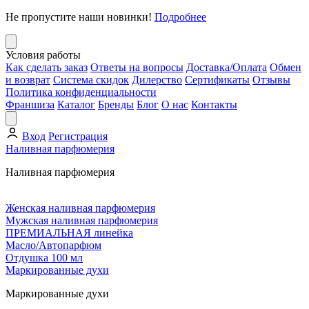
Не пропустите наши новинки!
Подробнее
Условия работы
Как сделать заказ
Ответы на вопросы
Доставка/Оплата
Обмен
и возврат
Система скидок
Дилерство
Сертификаты
Отзывы
Политика конфиденциальности
Франшиза
Каталог
Бренды
Блог
О нас
Контакты
Вход
Регистрация
Наливная парфюмерия
Наливная парфюмерия
Женская наливная парфюмерия
Мужская наливная парфюмерия
ПРЕМИАЛЬНАЯ линейка
Масло/Автопарфюм
Отдушка 100 мл
Маркированные духи
Маркированные духи