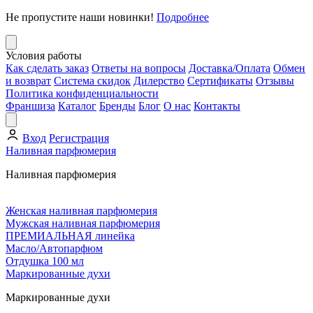
Не пропустите наши новинки!
Подробнее
Условия работы
Как сделать заказ
Ответы на вопросы
Доставка/Оплата
Обмен
и возврат
Система скидок
Дилерство
Сертификаты
Отзывы
Политика конфиденциальности
Франшиза
Каталог
Бренды
Блог
О нас
Контакты
Вход
Регистрация
Наливная парфюмерия
Наливная парфюмерия
Женская наливная парфюмерия
Мужская наливная парфюмерия
ПРЕМИАЛЬНАЯ линейка
Масло/Автопарфюм
Отдушка 100 мл
Маркированные духи
Маркированные духи