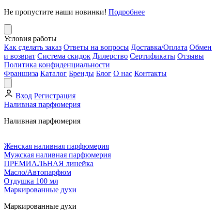
Не пропустите наши новинки!
Подробнее
Условия работы
Как сделать заказ
Ответы на вопросы
Доставка/Оплата
Обмен
и возврат
Система скидок
Дилерство
Сертификаты
Отзывы
Политика конфиденциальности
Франшиза
Каталог
Бренды
Блог
О нас
Контакты
Вход
Регистрация
Наливная парфюмерия
Наливная парфюмерия
Женская наливная парфюмерия
Мужская наливная парфюмерия
ПРЕМИАЛЬНАЯ линейка
Масло/Автопарфюм
Отдушка 100 мл
Маркированные духи
Маркированные духи