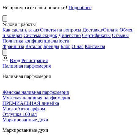
Не пропустите наши новинки!
Подробнее
Условия работы
Как сделать заказ
Ответы на вопросы
Доставка/Оплата
Обмен
и возврат
Система скидок
Дилерство
Сертификаты
Отзывы
Политика конфиденциальности
Франшиза
Каталог
Бренды
Блог
О нас
Контакты
Вход
Регистрация
Наливная парфюмерия
Наливная парфюмерия
Женская наливная парфюмерия
Мужская наливная парфюмерия
ПРЕМИАЛЬНАЯ линейка
Масло/Автопарфюм
Отдушка 100 мл
Маркированные духи
Маркированные духи