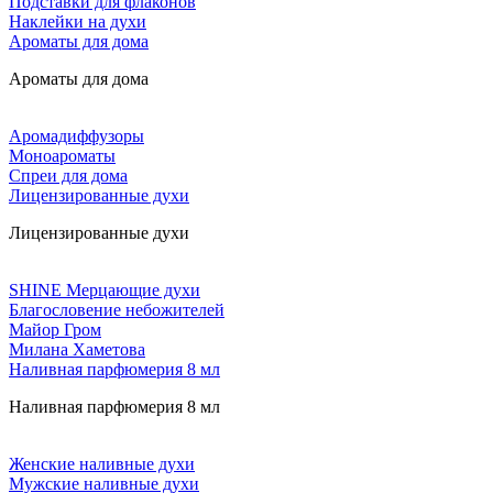
Подставки для флаконов
Наклейки на духи
Ароматы для дома
Ароматы для дома
Аромадиффузоры
Моноароматы
Спреи для дома
Лицензированные духи
Лицензированные духи
SHINE Мерцающие духи
Благословение небожителей
Майор Гром
Милана Хаметова
Наливная парфюмерия 8 мл
Наливная парфюмерия 8 мл
Женские наливные духи
Мужские наливные духи